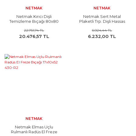
NETMAK
NETMAK
Netmak Kırıcı Dişli
Netmak Sert Metal
Temizleme Bıçağı 80x80
Plaketli Trp. Dişli Hassas
0733-03 Z8
Kesim Testeresi
22.751,74 TL
6.924,44 TL
300x3,2x30 Z96
20.476,57 TL
6.232,00 TL
NETMAK
Netmak Elmas Uçlu
Rulmanlı Radüs El Freze