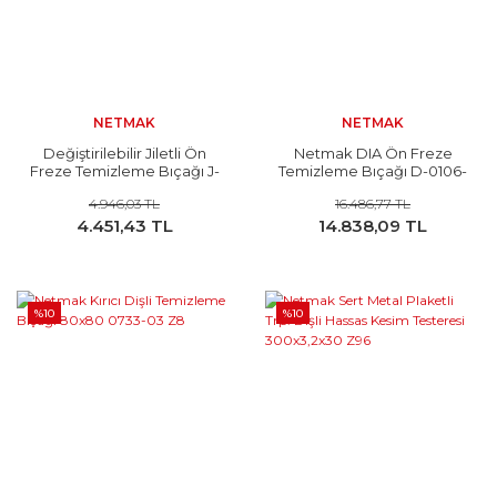
NETMAK
NETMAK
Değiştirilebilir Jiletli Ön
Netmak DIA Ön Freze
Freze Temizleme Bıçağı J-
Temizleme Bıçağı D-0106-
0741-01
01 Z=2+2
4.946,03 TL
16.486,77 TL
4.451,43 TL
14.838,09 TL
%10
%10