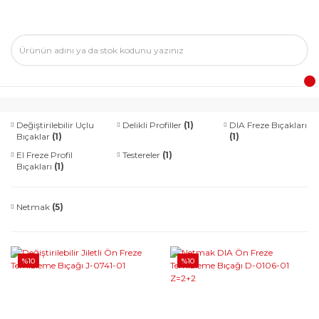
Değiştirilebilir Uçlu
Delikli Profiller
(1)
DIA Freze Bıçakları
Bıçaklar
(1)
(1)
El Freze Profil
Testereler
(1)
Bıçakları
(1)
Netmak
(5)
%10
%10