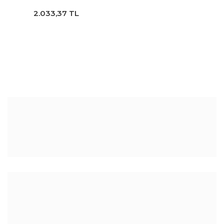
Bıçağı 17x10x52 430-R2
2.033,37 TL