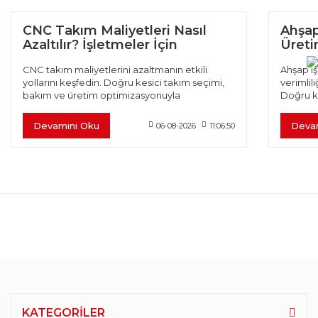
CNC Takım Maliyetleri Nasıl
Ahşap
Azaltılır? İşletmeler İçin
Üretim
Verimlilik Rehberi
CNC takım maliyetlerini azaltmanın etkili
Ahşap iş
yollarını keşfedin. Doğru kesici takım seçimi,
verimlili
bakım ve üretim optimizasyonuyla
Doğru k
verimliliğinizi artırın.
optimiza
Devamını Oku
Deva
06-08-2026
11:06:50
KATEGORİLER