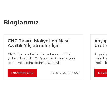
Bloglarımız
CNC Takım Maliyetleri Nasıl
Ahşap
Azaltılır? İşletmeler İçin
Üretim
Verimlilik Rehberi
CNC takım maliyetlerini azaltmanın etkili
Ahşap iş
yollarını keşfedin. Doğru kesici takım seçimi,
verimlili
bakım ve üretim optimizasyonuyla
Doğru k
verimliliğinizi artırın.
optimiza
Devamını Oku
Deva
06-08-2026
11:06:50