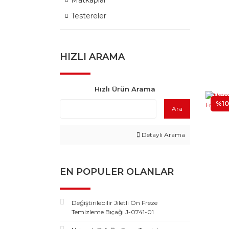
Matkaplar
Testereler
HIZLI ARAMA
Hızlı Ürün Arama
%10
Ara
Detaylı Arama
EN POPULER OLANLAR
Değiştirilebilir Jiletli Ön Freze
Temizleme Bıçağı J-0741-01