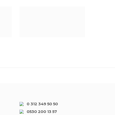
erimliliğinizi artırın.
0 312 349 50 50
06-08-2026
11:06:50
0530 200 13 57