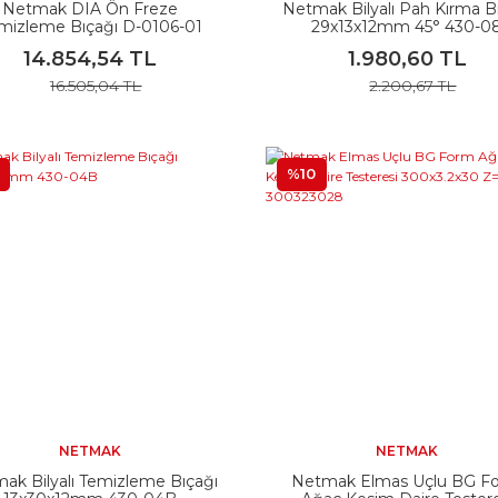
Netmak DIA Ön Freze
Netmak Bilyalı Pah Kırma B
mizleme Bıçağı D-0106-01
29x13x12mm 45° 430-0
Z=2+2
14.854,54 TL
1.980,60 TL
16.505,04 TL
2.200,67 TL
%10
NETMAK
NETMAK
ak Bilyalı Temizleme Bıçağı
Netmak Elmas Uçlu BG F