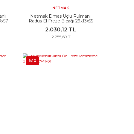
NETMAK
nlı
Netmak Elmas Uçlu Rulmanlı
0x57
Radüs El Freze Bıçağı 29x13x55
430-R8
2.030,12 TL
2.255,69 TL
%10