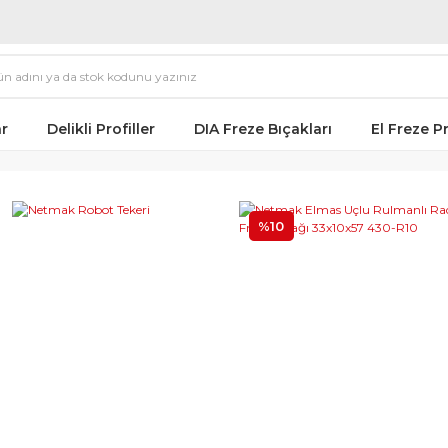
ar
Delikli Profiller
DIA Freze Bıçakları
El Freze Pr
%10