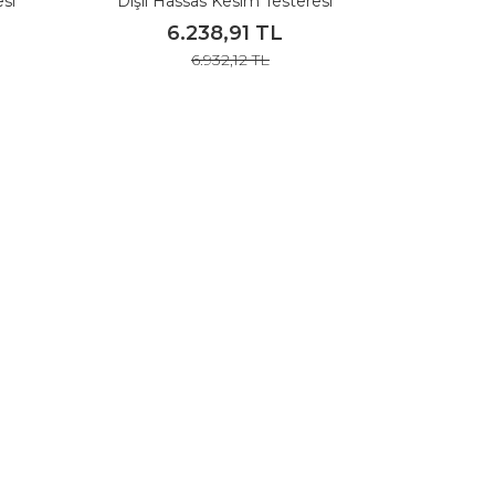
si
Dişli Hassas Kesim Testeresi
3028
300x3,2x30 Z96
6.238,91 TL
6.932,12 TL