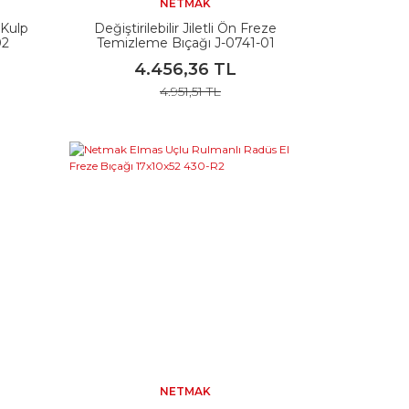
NETMAK
 Kulp
Değiştirilebilir Jiletli Ön Freze
02
Temizleme Bıçağı J-0741-01
4.456,36 TL
4.951,51 TL
NETMAK