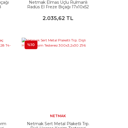
ıçağı
Netmak Elmas Uçlu Rulmanlı
8
Radüs El Freze Bıçağı 17x10x52
430-R2
2.035,62 TL
%10
NETMAK
orm
Netmak Sert Metal Plaketli Trp.