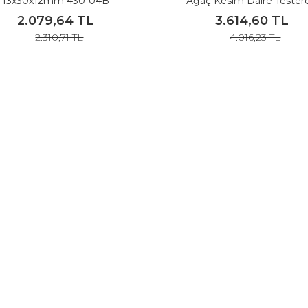
13x30x12mm 430-04B
Ağaç Kesim Daire Testere
300x3.2x30 Z=28 T4-30032
2.079,64 TL
3.614,60 TL
2.310,71 TL
4.016,23 TL