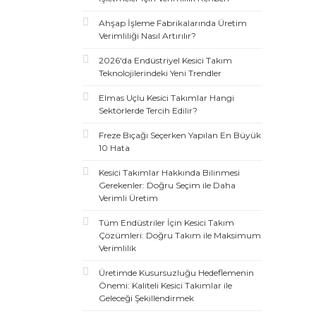
Ahşap İşleme Fabrikalarında Üretim
Verimliliği Nasıl Artırılır?
2026'da Endüstriyel Kesici Takım
Teknolojilerindeki Yeni Trendler
Elmas Uçlu Kesici Takımlar Hangi
Sektörlerde Tercih Edilir?
Freze Bıçağı Seçerken Yapılan En Büyük
10 Hata
Kesici Takımlar Hakkında Bilinmesi
Gerekenler: Doğru Seçim ile Daha
Verimli Üretim
Tüm Endüstriler İçin Kesici Takım
Çözümleri: Doğru Takım ile Maksimum
Verimlilik
Üretimde Kusursuzluğu Hedeflemenin
Önemi: Kaliteli Kesici Takımlar ile
Geleceği Şekillendirmek