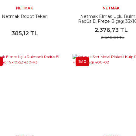
NETMAK
NETMAK
Netmak Robot Tekeri
Netmak Elmas Uçlu Rulma
Radüs El Freze Bıçağı 33x1
430-R10
2.376,73 TL
385,12 TL
2.640,81 TL
%10