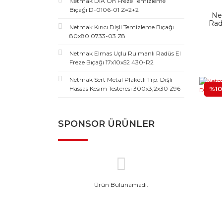
Netmak DIA Ön Freze Temizleme
Bıçağı D-0106-01 Z=2+2
Ne
Rad
Netmak Kırıcı Dişli Temizleme Bıçağı
80x80 0733-03 Z8
Netmak Elmas Uçlu Rulmanlı Radüs El
Freze Bıçağı 17x10x52 430-R2
Netmak Sert Metal Plaketli Trp. Dişli
Hassas Kesim Testeresi 300x3,2x30 Z96
%10
SPONSOR ÜRÜNLER
Ürün Bulunamadı.