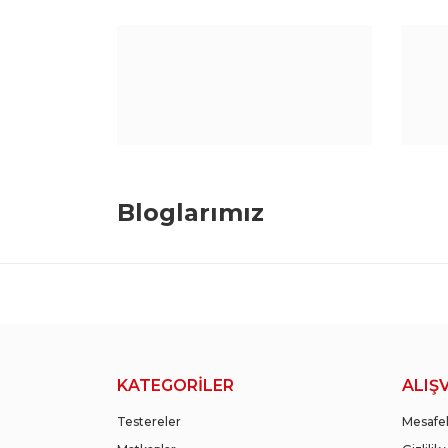
Bloglarımız
CNC Takım Maliyetleri Nasıl Azaltıl
CNC takım maliyetlerini azaltmanın etkili yolların
KATEGORİLER
ALIŞ
Testereler
Mesafel
Devamını Oku