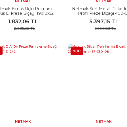
NETMAK
NETMAK
tmak Elmas Uçlu Rulmanlı
Netmak Sert Metal Plaketli
üs El Freze Bıçağı 19x10x52
Profil Freze Bıçağı 400-
430-R3
1.832,06 TL
5.397,15 TL
2.035,62 TL
5.996,83 TL
%10
NETMAK
NETMAK