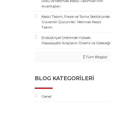
Rolü ve Netmak Kesici Takımları’nın
Avantajları
Kesici Takım, Freze ve Torna Sektöründe
Güvenilir Çözümler: Netmak Kesici
Takım
Endüstriyel Üretimde Yüksek
Hassasiyetli Araçların Önemi ve Geleceği
Tüm Bloglar
BLOG KATEGORILERI
Genel