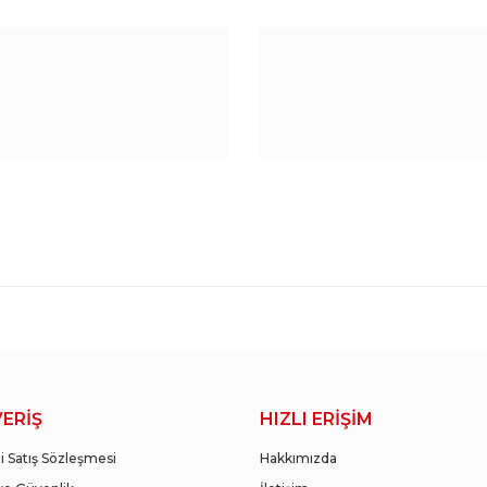
ır? İşletmeler İçin Verimlilik Rehberi
ı keşfedin. Doğru kesici takım seçimi, bakım ve üretim optimizasyonuyla v
VERİŞ
HIZLI ERİŞİM
i Satış Sözleşmesi
Hakkımızda