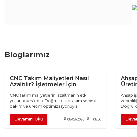
Bloglarımız
CNC Takım Maliyetleri Nasıl
Ahşap
Azaltılır? İşletmeler İçin
Üretim
Verimlilik Rehberi
CNC takım maliyetlerini azaltmanın etkili
Ahşap iş
yollarını keşfedin. Doğru kesici takım seçimi,
verimlili
bakım ve üretim optimizasyonuyla
Doğru k
verimliliğinizi artırın.
optimiza
Devamını Oku
Deva
06-08-2026
11:06:50