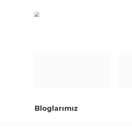
Bu ürünün fiyat bilgisi, resim, ürün açıklamaların
Görüş ve önerileriniz için teşekkür ederiz.
Ürün resmi kalitesiz, bozuk veya görüntülenemiyo
Ürün açıklamasında eksik bilgiler bulunuyor.
Ürün bilgilerinde hatalar bulunuyor.
Ürün fiyatı diğer sitelerden daha pahalı.
Bloglarımız
Bu ürüne benzer farklı alternatifler olmalı.
CNC Takım Maliyetleri Nasıl Azaltıl