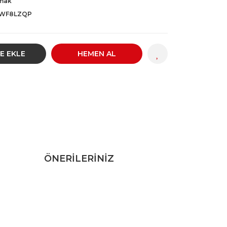
mak
WF8LZQP
E EKLE
HEMEN AL
ÖNERILERINIZ