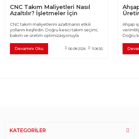
CNC Takım Maliyetleri Nasıl
Ahşap
Azaltılır? İşletmeler İçin
Üretim
Verimlilik Rehberi
CNC takım maliyetlerini azaltmanın etkili
Ahşap iş
yollarını keşfedin. Doğru kesici takım seçimi,
verimlili
bakım ve üretim optimizasyonuyla
Doğru k
verimliliğinizi artırın.
optimiza
Devamını Oku
Deva
06-08-2026
11:06:50
KATEGORİLER