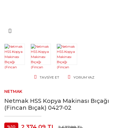
TAVSIYE ET
YORUM YAZ
NETMAK
Netmak HSS Kopya Makinası Bıçağı
(Fincan Bıçak) 0427-02
2.374,09 TL
%10
2.637,88 TL