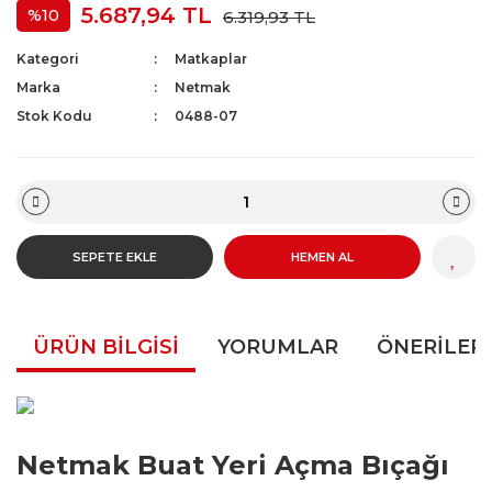
5.687,94 TL
%10
6.319,93 TL
Kategori
Matkaplar
Marka
Netmak
Stok Kodu
0488-07
SEPETE EKLE
HEMEN AL
ÜRÜN BILGISI
YORUMLAR
ÖNERILERI
Netmak Buat Yeri Açma Bıçağı