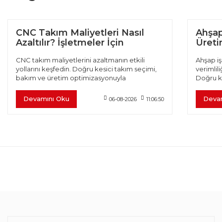
CNC Takım Maliyetleri Nasıl
Ahşap
Azaltılır? İşletmeler İçin
Üretim
Verimlilik Rehberi
CNC takım maliyetlerini azaltmanın etkili
Ahşap iş
yollarını keşfedin. Doğru kesici takım seçimi,
verimlili
bakım ve üretim optimizasyonuyla
Doğru k
verimliliğinizi artırın.
optimiza
Devamını Oku
Deva
06-08-2026
11:06:50