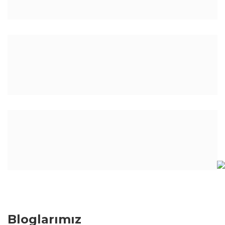
Bu ürüne benzer farklı alternatifler olmalı.
Gönder
Bloglarımız