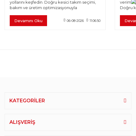
yollarını keşfedin. Doğru kesici takım seçimi,
verimlili
bakım ve üretim optimizasyonuyla
Doğru k
verimliliğinizi artırın.
optimiza
Devamını Oku
Deva
06-08-2026
11:06:50
KATEGORİLER
ALIŞVERİŞ