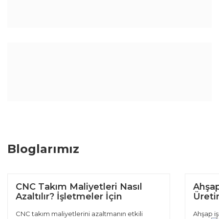
Bloglarımız
CNC Takım Maliyetleri Nasıl
Ahşap
Azaltılır? İşletmeler İçin
Üretim
Verimlilik Rehberi
CNC takım maliyetlerini azaltmanın etkili
Ahşap iş