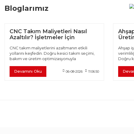
Bloglarımız
CNC Takım Maliyetleri Nasıl
Ahşap
Azaltılır? İşletmeler İçin
Üretim
Verimlilik Rehberi
CNC takım maliyetlerini azaltmanın etkili
Ahşap iş
yollarını keşfedin. Doğru kesici takım seçimi,
verimlili
bakım ve üretim optimizasyonuyla
Doğru k
verimliliğinizi artırın.
optimiza
Devamını Oku
Deva
06-08-2026
11:06:50