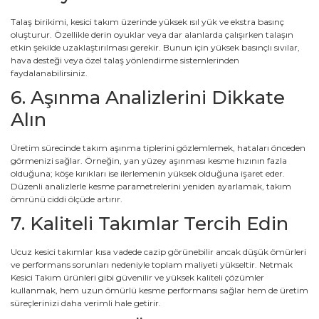
Talaş birikimi, kesici takım üzerinde yüksek ısıl yük ve ekstra basınç
oluşturur. Özellikle derin oyuklar veya dar alanlarda çalışırken talaşın
etkin şekilde uzaklaştırılması gerekir. Bunun için yüksek basınçlı sıvılar,
hava desteği veya özel talaş yönlendirme sistemlerinden
faydalanabilirsiniz.
6. Aşınma Analizlerini Dikkate
Alın
Üretim sürecinde takım aşınma tiplerini gözlemlemek, hataları önceden
görmenizi sağlar. Örneğin, yan yüzey aşınması kesme hızının fazla
olduğuna; köşe kırıkları ise ilerlemenin yüksek olduğuna işaret eder.
Düzenli analizlerle kesme parametrelerini yeniden ayarlamak, takım
ömrünü ciddi ölçüde artırır.
7. Kaliteli Takımlar Tercih Edin
Ucuz kesici takımlar kısa vadede cazip görünebilir ancak düşük ömürleri
ve performans sorunları nedeniyle toplam maliyeti yükseltir. Netmak
Kesici Takım ürünleri gibi güvenilir ve yüksek kaliteli çözümler
kullanmak, hem uzun ömürlü kesme performansı sağlar hem de üretim
süreçlerinizi daha verimli hale getirir.