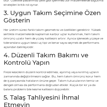
olur. Özellikle paslanmaz çelik gibi işlenmesi zor malzemelerde soğutma
stratejileri kritik rol oynar.
3. Uygun Takım Seçimine Özen
Gösterin
Her üretim süreci farklı takım geometrisi ve özellikleri gerektirir. Yüksek
sertlikte malzemelerde kaplamalı karbür uçlar kullanmak, hem takım
ömrünü uzatır hem de yüzey kalitesini artırır. Ayrıca işlenecek yüzeye ve
toleranslara uygun kesici uç tipi ve kenar sayısı seçmek de performans
açısından belirleyicidir.
4. Düzenli Takım Bakımı ve
Kontrolü Yapın
Freze kesicilerin düzenli kontrol edilmesi, aşınmış veya kırılmış uçların
zamanında değiştirilmesini sağlar. Bu, hem takım ömrünü korur hem
de iş parçasında hataların önüne geçer. Takım tutucularının temiz ve
dengeli olması da performansı doğrudan etkiler. Küçük bir kir ya da
balans problemi bile kesme kalitesini düşürebilir.
5. Talaş Tahliyesini İhmal
Etmeyin