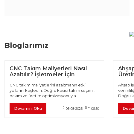
Bloglarımız
CNC Takım Maliyetleri Nasıl
Ahşap
Azaltılır? İşletmeler İçin
Üretim
Verimlilik Rehberi
CNC takım maliyetlerini azaltmanın etkili
Ahşap iş
yollarını keşfedin. Doğru kesici takım seçimi,
verimlili
bakım ve üretim optimizasyonuyla
Doğru k
verimliliğinizi artırın.
optimiza
Devamını Oku
Deva
06-08-2026
11:06:50